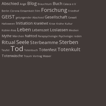
Blog
Abschied
Buch
Angst
Brauchtum
Calaca e.V.
Forschung
Berlin
Corona
Einsamkeit
Film
Friedhof
GEIST
Gesellschaft
gelungender Abschied
Gewalt
Initiation
Krankheit
Halloween
Krise
Krähe
Kultur
Leben
Loslassen
Lebenszeit
Kübler-Ross
Medien
Mythe
Nahtod
Märchen
Parapsychologie
Psychologie
reden
Seele
Sterben
Ritual
Sterbeamme
Tod
Totenkult
Totenfest
Teufel
Totenbuch
Totenwäsche
Traum
Vortrag
Wasser