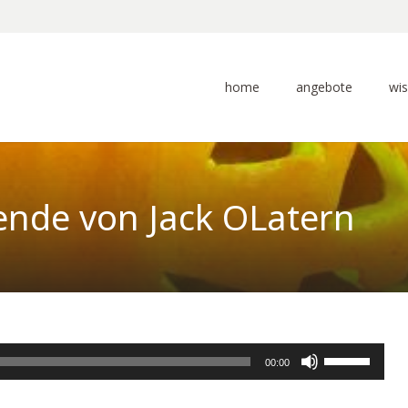
home
angebote
wi
ende von Jack OLatern
Pfeiltasten
00:00
Hoch/Runter
benutzen,