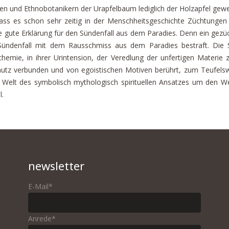
n und Ethnobotanikern der Urapfelbaum lediglich der Holzapfel gewesen
 dass es schon sehr zeitig in der Menschheitsgeschichte Züchtung
e gute Erklärung für den Sündenfall aus dem Paradies. Denn ein gezü
Sündenfall mit dem Rausschmiss aus dem Paradies bestraft. Die 
chemie, in ihrer Urintension, der Veredlung der unfertigen Materie
nutz verbunden und von egoistischen Motiven berührt, zum Teufelsw
er Welt des symbolisch mythologisch spirituellen Ansatzes um den
l.
newsletter
E-Mail*
Anrede*