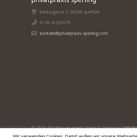
kantorgasse 7, 06268 querfurt
0176 41235679
kontakt@privatpraxis-sperling.com
© 2016 All rights reserved. Impreza Theme by
UpSolu
Wir verwenden Cookies. Damit wollen wir unsere Webseiten