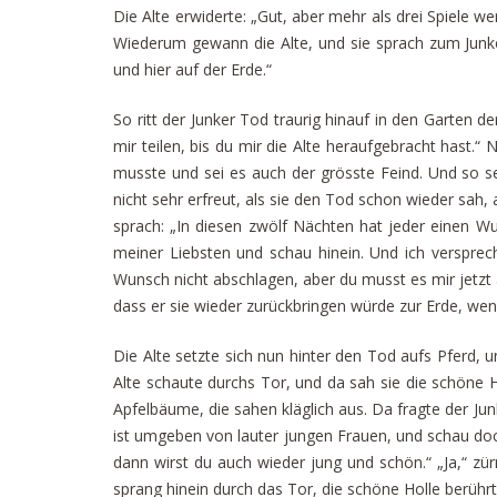
Die Alte erwiderte: „Gut, aber mehr als drei Spiele we
Wiederum gewann die Alte, und sie sprach zum Junke
und hier auf der Erde.“
So ritt der Junker Tod traurig hinauf in den Garten d
mir teilen, bis du mir die Alte heraufgebracht hast
musste und sei es auch der grösste Feind. Und so set
nicht sehr erfreut, als sie den Tod schon wieder sah
sprach: „In diesen zwölf Nächten hat jeder einen Wu
meiner Liebsten und schau hinein. Und ich verspreche
Wunsch nicht abschlagen, aber du musst es mir jetzt 
dass er sie wieder zurückbringen würde zur Erde, wenn
Die Alte setzte sich nun hinter den Tod aufs Pferd, u
Alte schaute durchs Tor, und da sah sie die schöne 
Apfelbäume, die sahen kläglich aus. Da fragte der Junke
ist umgeben von lauter jungen Frauen, und schau doch 
dann wirst du auch wieder jung und schön.“ „Ja,“ zür
sprang hinein durch das Tor, die schöne Holle berühr