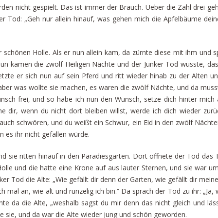
rden nicht gespielt. Das ist immer der Brauch. Ueber die Zahl drei gehen
r Tod: „Geh nur allein hinauf, was gehen mich die Apfelbäume deine
er schönen Holle. Als er nun allein kam, da zürnte diese mit ihm und
.“ Nun kamen die zwölf Heiligen Nächte und der Junker Tod wusste, d
zte er sich nun auf sein Pferd und ritt wieder hinab zu der Alten un
, aber was wollte sie machen, es waren die zwölf Nächte, und da mus
nsch frei, und so habe ich nun den Wunsch, setze dich hinter mich a
 dir, wenn du nicht dort bleiben willst, werde ich dich wieder zurüc
auch schwören, und du weißt ein Schwur, ein Eid in den zwölf Nächten
 es ihr nicht gefallen würde.
nd sie ritten hinauf in den Paradiesgarten. Dort öffnete der Tod das 
Holle und die hatte eine Krone auf aus lauter Sternen, und sie war
r Tod die Alte: „Wie gefällt dir denn der Garten, wie gefällt dir meine L
mal an, wie alt und runzelig ich bin.“ Da sprach der Tod zu ihr: „Ja,
nte da die Alte, „weshalb sagst du mir denn das nicht gleich und läss
te sie, und da war die Alte wieder jung und schön geworden.