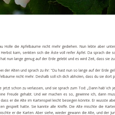
u Holle die Apfelbäume nicht mehr gediehen. Nun lebte aber unte
 Herbst kam, senkten sich die Äste voll reifer Äpfel. Da sprach die
e hat nun lange genug auf der Erde gelebt und es wird Zeit, dass sie zu
bei der Alten und sprach zu ihr: “Du hast nun so lange auf der Erde ge
elbäume nicht mehr. Deshalb soll ich dich abholen, dass du sie dort pf
e jetzt schon zu verlassen, und sie sprach zum Tod: „Dann hab’ ich j
eine Freude gehabt. Und wir machen es so, gewinne ich, dann muss
ss er die Alte im Kartenspiel leicht besiegen könnte. Er wusste abe
n gespielt hatte. Sie kannte alle Kniffe. Die Alte mischte die Kart
schte er die Karten. Aber siehe, wieder gewann die Alte, und der Jun