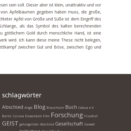
 sein soll. Dieser aber ist klein, unattraktiv und vor
en von Äpfelbäumen gegeben haben muss, die große,
chteter Apfel von Größe und Süße ist dem Eingriff des
Schlange, als das Symbol des kalten berechnenden
 zu göttlichem Gold durch menschliche Hand, ist eine
erk wird. Ich kann diese meine These nicht belegen,
 Wettkampf zwischen Gut und Böse, zwischen Ego und
schlagwörter
Blog
Abschied
Buch
Angst
Brauchtum
Calaca e.V.
Forschung
Berlin
Corona
Einsamkeit
Film
Friedhof
GEIST
Gesellschaft
gelungender Abschied
Gewalt