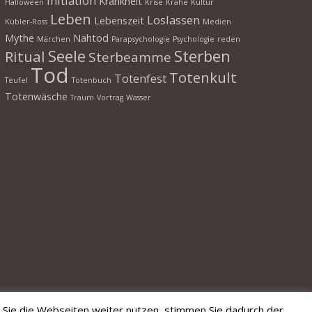
Initiation
Krankheit
Halloween
Krise
Krähe
Kultur
Leben
Loslassen
Lebenszeit
Kübler-Ross
Medien
Mythe
Nahtod
Märchen
Parapsychologie
Psychologie
reden
Seele
Sterben
Ritual
Sterbeamme
Tod
Totenkult
Totenfest
Teufel
Totenbuch
Totenwäsche
Traum
Vortrag
Wasser
 Sie die Webseiten weiter nutzen, stimmen Sie dadurch der